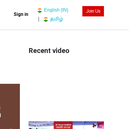
English (IN)
Join Us
Sign in
தமிழ்
|
Recent video