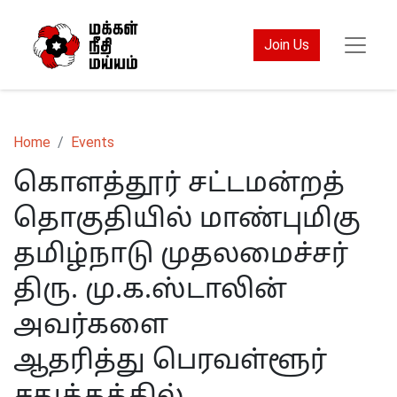
Join Us
Home
Events
கொளத்தூர் சட்டமன்றத்
தொகுதியில் மாண்புமிகு
தமிழ்நாடு முதலமைச்சர்
திரு. மு.க.ஸ்டாலின்
அவர்களை
ஆதரித்து பெரவள்ளூர்