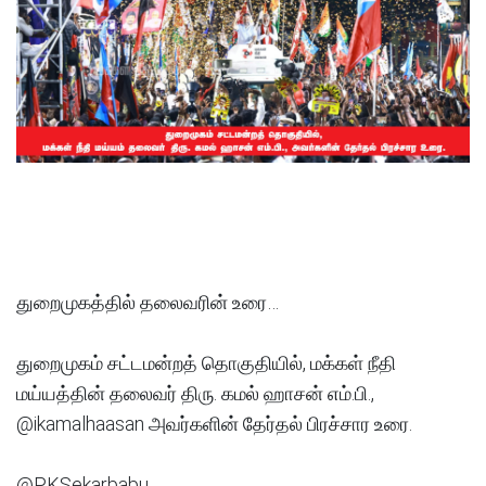
துறைமுகத்தில் தலைவரின் உரை…
துறைமுகம் சட்டமன்றத் தொகுதியில், மக்கள் நீதி
மய்யத்தின் தலைவர் திரு. கமல் ஹாசன் எம்.பி.,
@ikamalhaasan அவர்களின் தேர்தல் பிரச்சார உரை.
@PKSekarbabu