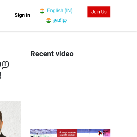
English (IN)
Join Us
Sign in
தமிழ்
|
Recent video
்ற
!