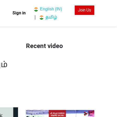
English (IN)
Join Us
Sign in
தமிழ்
|
Recent video
ம்