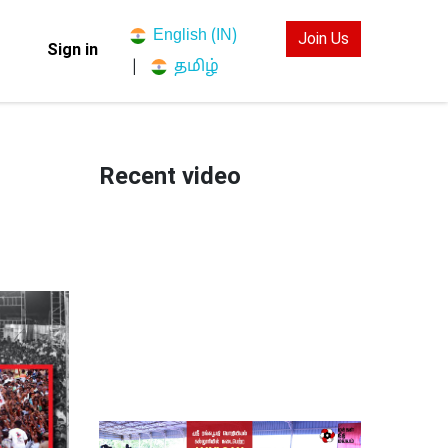
English (IN)
Join Us
Sign in
தமிழ்
|
Recent video