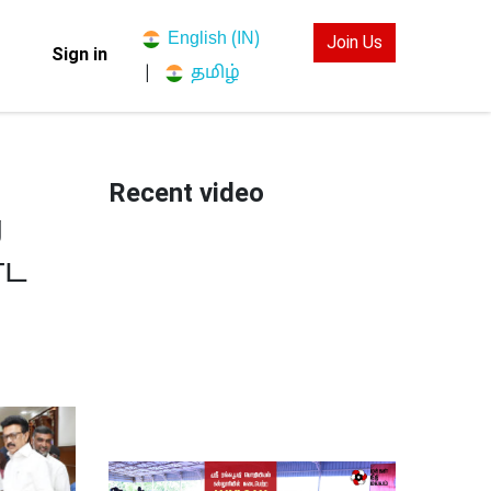
English (IN)
Join Us
Sign in
தமிழ்
|
Recent video
g
்ட