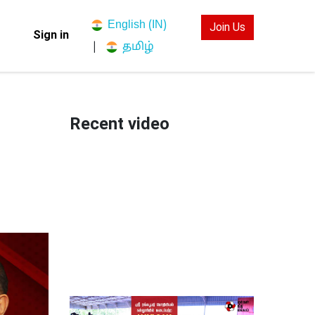
English (IN)
Join Us
Sign in
தமிழ்
|
Recent video