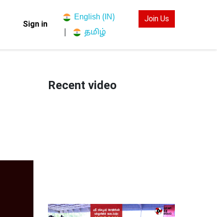
English (IN)
Join Us
Sign in
தமிழ்
|
Recent video