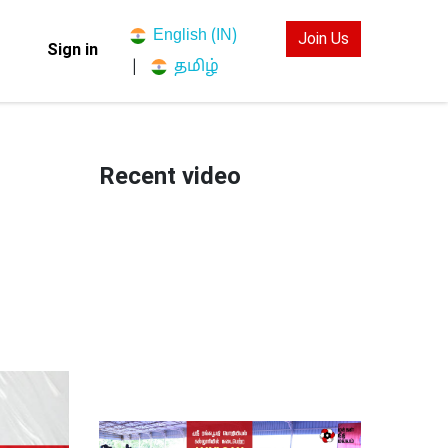
English (IN)
Join Us
Sign in
தமிழ்
|
Recent video