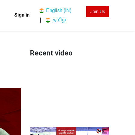
English (IN)
Join Us
Sign in
தமிழ்
|
Recent video