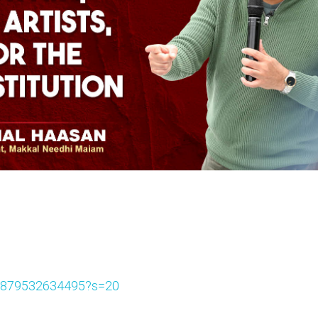
897879532634495?s=20