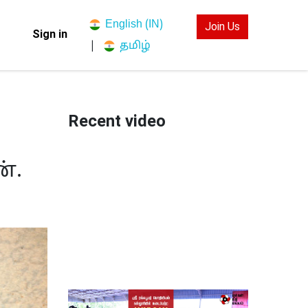
English (IN)
Join Us
Sign in
தமிழ்
|
Recent video
்.