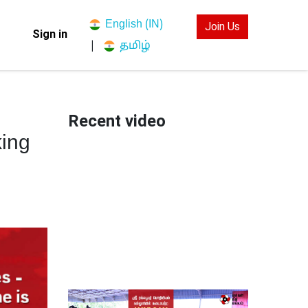
English (IN)
Join Us
Sign in
தமிழ்
|
Recent video
king