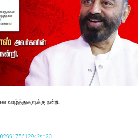
 வாழ்த்துகளுக்கு நன்றி.
110029917561294?s=20