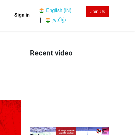
English (IN)
Join Us
Sign in
தமிழ்
|
Recent video