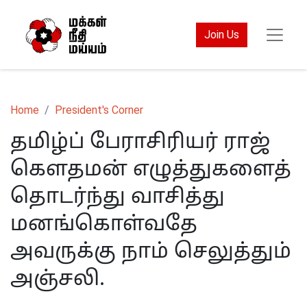
Join Us
Home
President's Corner
தமிழ்ப் பேராசிரியர் ராஜ்
கௌதமன் எழுத்துகளைத்
தொடர்ந்து வாசித்து
மனங்கொள்வதே
அவருக்கு நாம் செலுத்தும்
அஞ்சலி.