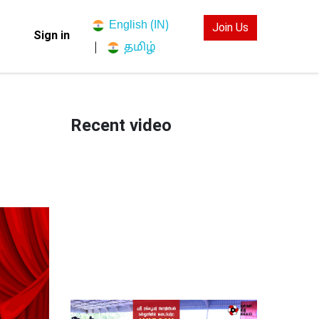
English (IN)
Join Us
Sign in
தமிழ்
|
Recent video