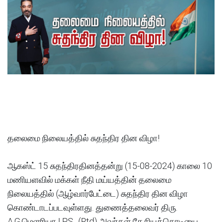
தலைமை நிலையத்தில் சுதந்திர தின விழா!
ஆகஸ்ட் 15 சுதந்திரதினத்தன்று (15-08-2024) காலை 10
மணியளவில் மக்கள் நீதி மய்யத்தின் தலைமை
நிலையத்தில் (ஆழ்வார்பேட்டை) சுதந்திர தின விழா
கொண்டாடப்படவுள்ளது. துணைத்தலைவர் திரு.
A.G.மெளரியா I.P.S., (Rtd) அவர்கள் தேசியக்கொடியை