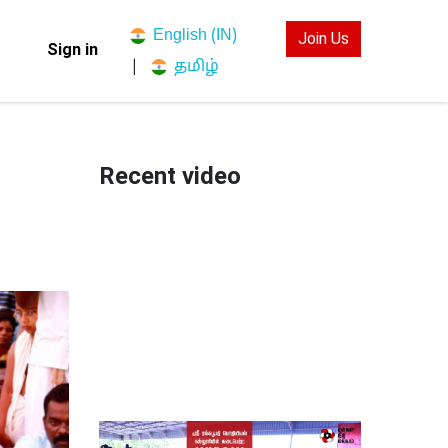
English (IN)
Join Us
Sign in
தமிழ்
|
Recent video