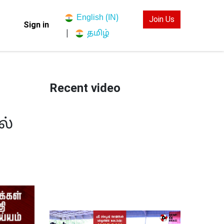
English (IN)
Join Us
Sign in
தமிழ்
|
Recent video
ல்