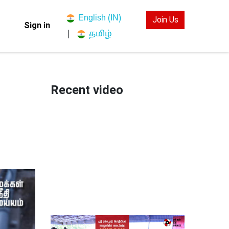
English (IN)
Join Us
Sign in
தமிழ்
|
Recent video