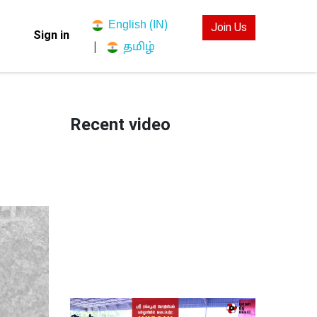
English (IN)
Join Us
Sign in
தமிழ்
|
Recent video