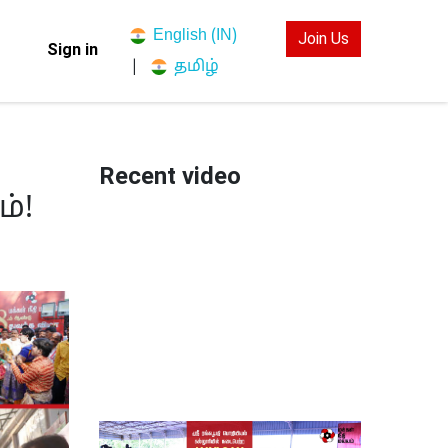
English (IN)
Join Us
Sign in
தமிழ்
|
Recent video
்!