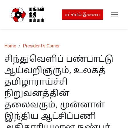
கட்சியில் இணைய
Home
President's Corner
சிந்துவெளிப் பண்பாட்டு
ஆய்வறிஞரும், உலகத்
தமிழாராய்ச்சி
நிறுவனத்தின்
தலைவரும், முன்னாள்
இந்திய ஆட்சிப்பணி